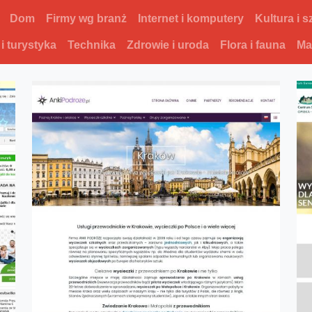
Dom
Firmy wg branż
Internet i komputery
Kultura i s
 i turystyka
Technika
Zdrowie i uroda
Flora i fauna
Ma