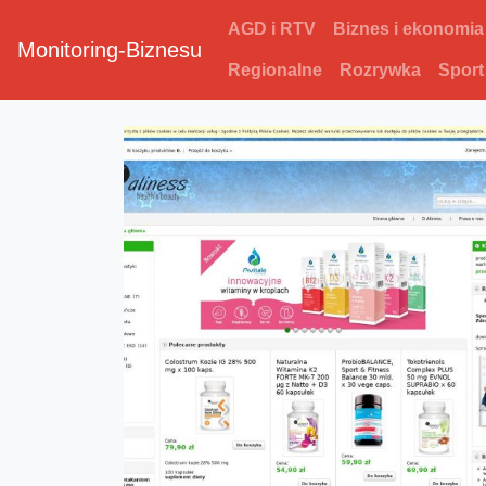
AGD i RTV
Biznes i ekonomia
Monitoring-Biznesu
Regionalne
Rozrywka
Sport