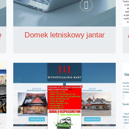
ę
Domek letniskowy jantar