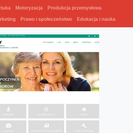
ztuka
Motoryzacja
Produkcja przemysłowa
rketing
Prawo i społeczeństwo
Edukacja i nauka