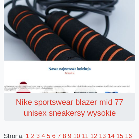
Nike sportswear blazer mid 77
unisex sneakersy wysokie
Strona:
1
2
3
4
5
6
7
8
9
10
11
12
13
14
15
16