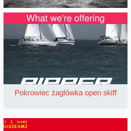
Pokrowiec żaglówka open skiff