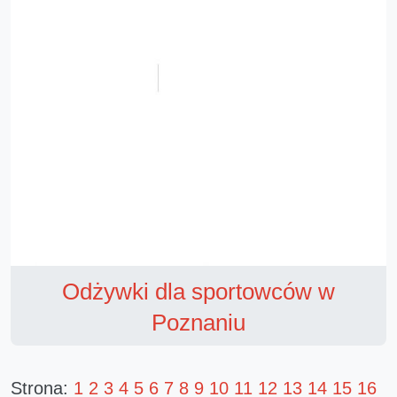
Odżywki dla sportowców w
Poznaniu
Strona:
1
2
3
4
5
6
7
8
9
10
11
12
13
14
15
16