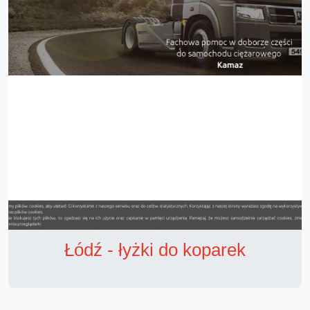
Łódź - łyżki do koparek