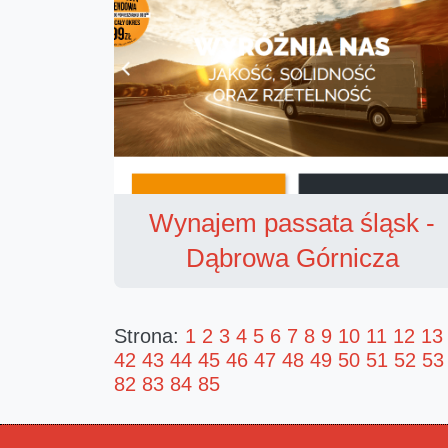
Wynajem passata śląsk -
Dąbrowa Górnicza
Strona:
1
2
3
4
5
6
7
8
9
10
11
12
13
42
43
44
45
46
47
48
49
50
51
52
53
82
83
84
85