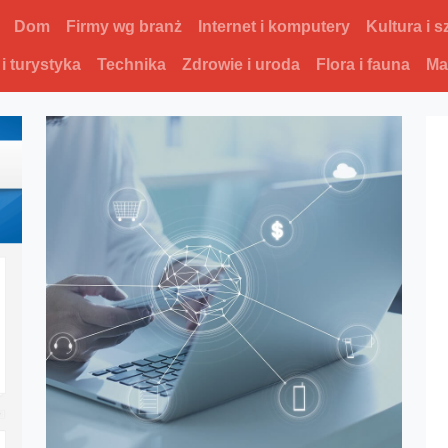
Dom
Firmy wg branż
Internet i komputery
Kultura i s
 i turystyka
Technika
Zdrowie i uroda
Flora i fauna
Ma