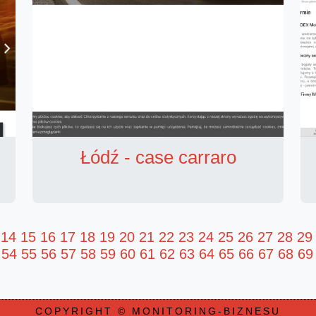
Łódź - case carraro
14
15
16
17
18
19
20
21
22
23
24
25
26
27
28
29
54
55
56
57
58
59
60
61
62
63
64
65
66
67
68
69
COPYRIGHT © MONITORING-BIZNESU