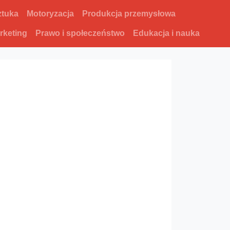
ztuka
Motoryzacja
Produkcja przemysłowa
rketing
Prawo i społeczeństwo
Edukacja i nauka