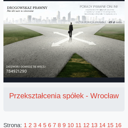
Przekształcenia spółek - Wrocław
Strona:
1
2
3
4
5
6
7
8
9
10
11
12
13
14
15
16